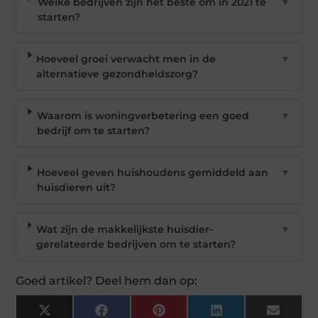
Welke bedrijven zijn het beste om in 2021 te
▼
starten?
Hoeveel groei verwacht men in de
▼
alternatieve gezondheidszorg?
Waarom is woningverbetering een goed
▼
bedrijf om te starten?
Hoeveel geven huishoudens gemiddeld aan
▼
huisdieren uit?
Wat zijn de makkelijkste huisdier-
▼
gerelateerde bedrijven om te starten?
Goed artikel? Deel hem dan op:
X
Facebook
Pinterest
LinkedIn
Email