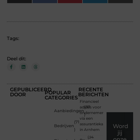
(Twitter)
Tags:
Deel dit:
GEPUBLICEERD
RECENTE
POPULAR
DOOR
BERICHTEN
CATEGORIES
Financieel
advies voor
(87
Aanbiedingen
ondernemers
)
via een
(71
assurantiekantoor
Word
Bedrijven
)
in Arnhem
jij
(34
onze