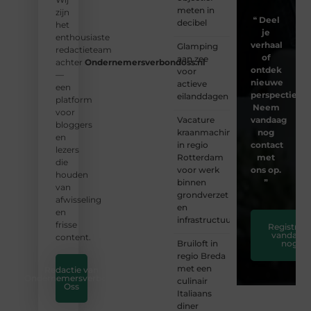
meten in
zijn
❝
Deel
decibel
het
je
enthousiaste
verhaal
Glamping
redactieteam
of
aan zee
achter
Ondernemersverbondoss.nl
ontdek
voor
—
nieuwe
actieve
een
perspectieven
eilanddagen
platform
Neem
voor
Vacature
vandaag
bloggers
kraanmachinist
nog
en
in regio
contact
lezers
Rotterdam
met
die
voor werk
ons op.
houden
binnen
❞
van
grondverzet
afwisseling
en
en
infrastructuur
frisse
Registreer
vandaag
content.
Bruiloft in
nog
regio Breda
met een
Redactie van
Ondernemersverbond
culinair
Oss
Italiaans
diner